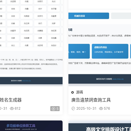
源碼
姓名生成器
廣告違禁詞查詢工具
0-31
612
2025-10-31
576
5