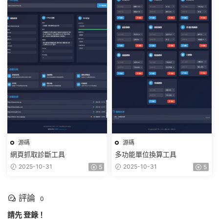
源碼
源碼
網頁抓取診斷工具
多功能單位換算工具
2025-10-31
2025-10-31
5
5
評論
0
請先
登錄
！