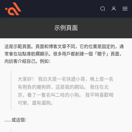
示例頁面
這是示範頁面。頁面和博客文章不同，它的位置是固定的，通
常會在站點導航欄顯示。很多用戶都創建一個「關于」頁面，
向訪客介紹自己。例如：
大家好！ 我白天是一名快遞小哥，晚上是一名
有抱負的魔術師，這是我的網站。 我住在北
京，養了一隻名叫二哈的小狗。 我平時喜歡喝
可樂，還有遛狗。
……或這個：