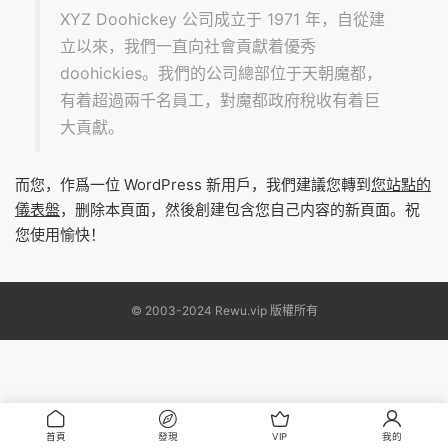
XYZ Doohickey 公司成立于 1971 年，自從建
立以來，我們一直向社會貢獻着優秀
doohickies。我們的公司總部位于天朝魔都，
有着超過兩千名員工，對魔都政府稅收有着巨
大貢獻。
而您，作爲一位 WordPress 新用戶，我們建議您轉到
您站點的
儀表盤
，删除本頁面，然後創建包含您自己内容的新頁面。祝
您使用愉快！
© 2003-2024 Rewu.vip 版權所有
首頁
發現
VIP
我的